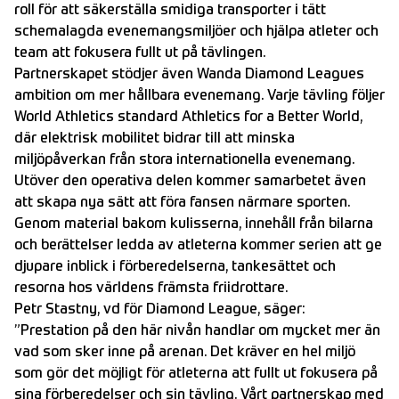
roll för att säkerställa smidiga transporter i tätt
schemalagda evenemangsmiljöer och hjälpa atleter och
team att fokusera fullt ut på tävlingen.
Partnerskapet stödjer även Wanda Diamond Leagues
ambition om mer hållbara evenemang. Varje tävling följer
World Athletics standard Athletics for a Better World,
där elektrisk mobilitet bidrar till att minska
miljöpåverkan från stora internationella evenemang.
Utöver den operativa delen kommer samarbetet även
att skapa nya sätt att föra fansen närmare sporten.
Genom material bakom kulisserna, innehåll från bilarna
och berättelser ledda av atleterna kommer serien att ge
djupare inblick i förberedelserna, tankesättet och
resorna hos världens främsta friidrottare.
Petr Stastny, vd för Diamond League, säger:
”Prestation på den här nivån handlar om mycket mer än
vad som sker inne på arenan. Det kräver en hel miljö
som gör det möjligt för atleterna att fullt ut fokusera på
sina förberedelser och sin tävling. Vårt partnerskap med