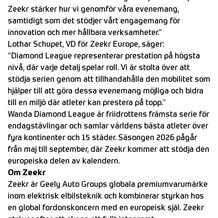
Zeekr stärker hur vi genomför våra evenemang,
samtidigt som det stödjer vårt engagemang för
innovation och mer hållbara verksamheter.”
Lothar Schupet, VD för Zeekr Europe, säger:
”Diamond League representerar prestation på högsta
nivå, där varje detalj spelar roll. Vi är stolta över att
stödja serien genom att tillhandahålla den mobilitet som
hjälper till att göra dessa evenemang möjliga och bidra
till en miljö där atleter kan prestera på topp.”
Wanda Diamond League är friidrottens främsta serie för
endagstävlingar och samlar världens bästa atleter över
fyra kontinenter och 15 städer. Säsongen 2026 pågår
från maj till september, där Zeekr kommer att stödja den
europeiska delen av kalendern.
Om Zeekr
Zeekr är Geely Auto Groups globala premiumvarumärke
inom elektrisk elbilsteknik och kombinerar styrkan hos
en global fordonskoncern med en europeisk själ. Zeekr