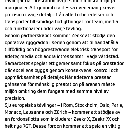
tävlingar där prestation avgörs med minsta möjliga
marginaler. Att genomföra dessa evenemang kräver
precision i varje detalj – från atletförberedelser och
transporter till smidiga förflyttningar för team, media
och funktionärer under varje tävling.
Genom partnerskapet kommer Zeekr att stödja den
operativa ryggraden i serien genom att tillhandahålla
tillförlitlig och högpresterande elektrisk transport för
atleter, media och andra intressenter i varje värdstad.
Samarbetet speglar ett gemensamt fokus på prestation,
där excellens byggs genom konsekvens, kontroll och
uppmärksamhet på detaljer. När atleterna pressar
gränserna för mänsklig prestation på arenan måste
miljön omkring dem fungera med samma nivå av
precision.
Sju europeiska tävlingar – i Rom, Stockholm, Oslo, Paris,
Monaco, Lausanne och Zürich – kommer att stödjas av
en fordonsflotta som inkluderar Zeekr X, Zeekr 7X och
helt nya 7GT. Dessa fordon kommer att spela en viktig