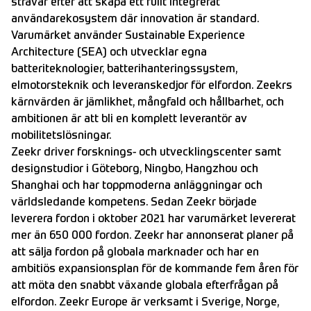
strävar efter att skapa ett fullt integrerat
användarekosystem där innovation är standard.
Varumärket använder Sustainable Experience
Architecture (SEA) och utvecklar egna
batteriteknologier, batterihanteringssystem,
elmotorsteknik och leveranskedjor för elfordon. Zeekrs
kärnvärden är jämlikhet, mångfald och hållbarhet, och
ambitionen är att bli en komplett leverantör av
mobilitetslösningar.
Zeekr driver forsknings- och utvecklingscenter samt
designstudior i Göteborg, Ningbo, Hangzhou och
Shanghai och har toppmoderna anläggningar och
världsledande kompetens. Sedan Zeekr började
leverera fordon i oktober 2021 har varumärket levererat
mer än 650 000 fordon. Zeekr har annonserat planer på
att sälja fordon på globala marknader och har en
ambitiös expansionsplan för de kommande fem åren för
att möta den snabbt växande globala efterfrågan på
elfordon. Zeekr Europe är verksamt i Sverige, Norge,