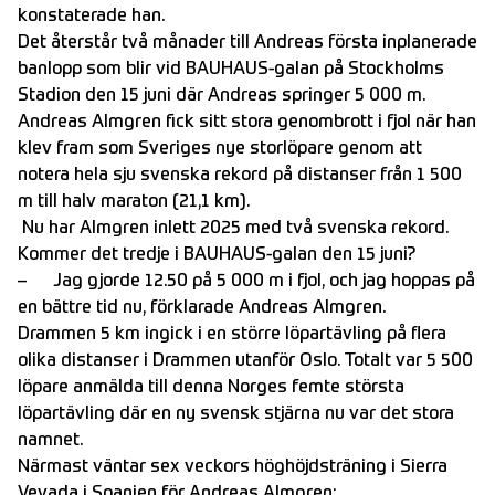
konstaterade han.
Det återstår två månader till Andreas första inplanerade
banlopp som blir vid BAUHAUS-galan på Stockholms
Stadion den 15 juni där Andreas springer 5 000 m.
Andreas Almgren fick sitt stora genombrott i fjol när han
klev fram som Sveriges nye storlöpare genom att
notera hela sju svenska rekord på distanser från 1 500
m till halv maraton (21,1 km).
Nu har Almgren inlett 2025 med två svenska rekord.
Kommer det tredje i BAUHAUS-galan den 15 juni?
– Jag gjorde 12.50 på 5 000 m i fjol, och jag hoppas på
en bättre tid nu, förklarade Andreas Almgren.
Drammen 5 km ingick i en större löpartävling på flera
olika distanser i Drammen utanför Oslo. Totalt var 5 500
löpare anmälda till denna Norges femte största
löpartävling där en ny svensk stjärna nu var det stora
namnet.
Närmast väntar sex veckors höghöjdsträning i Sierra
Vevada i Spanien för Andreas Almgren: