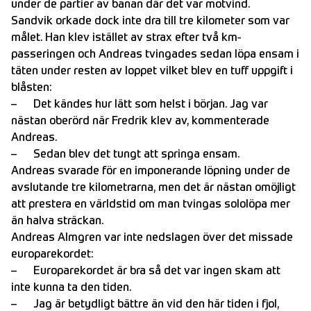
under de partier av banan där det var motvind.
Sandvik orkade dock inte dra till tre kilometer som var
målet. Han klev istället av strax efter två km-
passeringen och Andreas tvingades sedan löpa ensam i
täten under resten av loppet vilket blev en tuff uppgift i
blåsten:
– Det kändes hur lätt som helst i början. Jag var
nästan oberörd när Fredrik klev av, kommenterade
Andreas.
– Sedan blev det tungt att springa ensam.
Andreas svarade för en imponerande löpning under de
avslutande tre kilometrarna, men det är nästan omöjligt
att prestera en världstid om man tvingas sololöpa mer
än halva sträckan.
Andreas Almgren var inte nedslagen över det missade
europarekordet:
– Europarekordet är bra så det var ingen skam att
inte kunna ta den tiden.
– Jag är betydligt bättre än vid den här tiden i fjol,