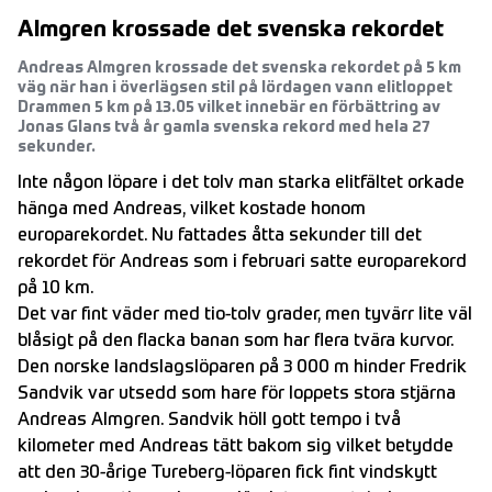
Almgren krossade det svenska rekordet
Andreas Almgren krossade det svenska rekordet på 5 km
väg när han i överlägsen stil på lördagen vann elitloppet
Drammen 5 km på 13.05 vilket innebär en förbättring av
Jonas Glans två år gamla svenska rekord med hela 27
sekunder.
Inte någon löpare i det tolv man starka elitfältet orkade
hänga med Andreas, vilket kostade honom
europarekordet. Nu fattades åtta sekunder till det
rekordet för Andreas som i februari satte europarekord
på 10 km.
Det var fint väder med tio-tolv grader, men tyvärr lite väl
blåsigt på den flacka banan som har flera tvära kurvor.
Den norske landslagslöparen på 3 000 m hinder Fredrik
Sandvik var utsedd som hare för loppets stora stjärna
Andreas Almgren. Sandvik höll gott tempo i två
kilometer med Andreas tätt bakom sig vilket betydde
att den 30-årige Tureberg-löparen fick fint vindskytt