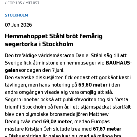
/ COP 185 / MT1057
STOCKHOLM
07 Jun 2026
Hemmahoppet Ståhl bröt femårig
segertorka i Stockholm
Den trefaldige världsmästaren Daniel Ståhl såg till att
Sverige fick åtminstone en hemmaseger vid
BAUHAUS-
galan
söndagen den 7 juni.
Den svenske diskusjätten fick endast ett godkänt kast i
tävlingen, men hans notering på
69,60 meter
i den
andra omgången visade sig vara omöjlig att slå.
Segern innebar också att publikfavoriten tog sin första
triumf i Stockholm på fem år. I ett stjärnspäckat startfält
blev den olympiske bronsmedaljören Matthew
Denny tvåa med
69,02 meter
, medan Europas
mästare Kristjan Čeh slutade trea med
67,67 meter
.
– Diskusvärlden är galen just nu, med så många bra