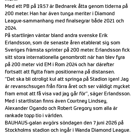
Med ett PB på 19.57 är Bednarek åtta genom tiderna på
200 meter. Han har även tunga meriter i Diamond
League-sammanhang med finalsegrar både 2021 och
2024.
På startlinjen väntar bland andra svenske Erik
Erlandsson, som de senaste åren etablerat sig som
Sveriges främsta sprinter på 200 meter. Erlandsson fick
sitt stora internationella genombrott när han blev fyra
på 200 meter vid EM i Rom 2024 och har därefter
fortsatt att flytta fram positionerna på distansen.
”Det ska bli otroligt kul att springa på Stadion igen! Jag
är revanschsugen från förra året och ser väldigt mycket
fram emot att få visa vad jag går för”, säger Erlandsson.
Med i startlistan finns även Courtney Lindsey,
Alexander Ogando och Robert Gregory som alla är
rankade topp tio i världen.
BAUHAUS-galan avgörs söndagen den 7 juni 2026 på
Stockholms stadion och ingår i Wanda Diamond League.